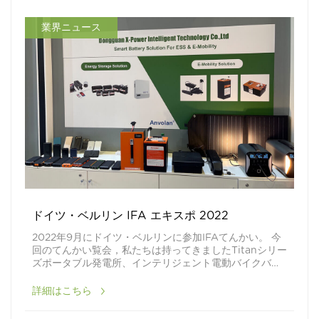
業界ニュース
ドイツ・ベルリン IFA エキスポ 2022
2022年9月にドイツ・ベルリンに参加IFAてんかい。 今
回のてんかい覧会，私たちは持ってきましたTitanシリー
ズポータブル発電所、インテリジェント電動バイクバッ
テリー、Lifepo4エネルギー貯蔵電池新品。 携帯型発電
詳細はこちら
所はお客様に人気があります。タイタンシリーズポータ
ブル発電所の特徴：1。 全シリーズ300W 500W
1000W 2000W携帯型発電所は製品型番が豊富である