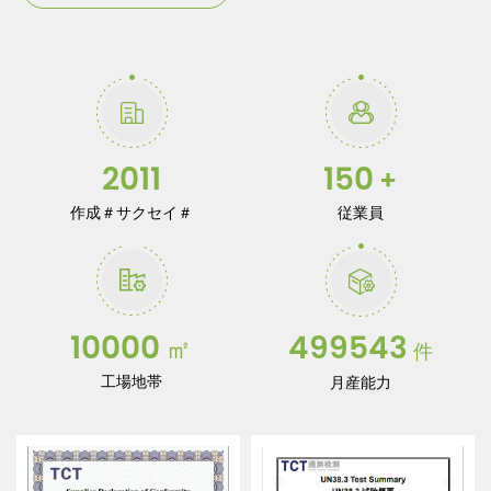
会社の使命に駆られて,電気小超は過去にあった10年間に
わたって独自の研究開発を最適化し続けてきた、管理と生産
設備，を満たすISO9 0 0 1、SQP、BSCIとうひょうじゅん。
リチウム電池パックの安全保障にはさまざまな要素が関与し
ていることがよく知られている,設計検証を含む、正しいコア
2013
150
+
選択、システム適合、サプライチェーン管理、厳密なテスト
と製造プロセス。リチウム電池パックの安全保証を満たすた
作成＃サクセイ＃
従業員
めに，配備8000m²の工場, 内部実験検査の実現、研究開発、
せいさん、品質検査、倉庫保管などの機能。すべての製品は
サードパーティのラボでテストされ、認定されています, 私た
ちも販売されている製品のために購入しました150万ドルのグ
500000
10000
ローバル製品責任保険。
件
㎡
工場地帯
月産能力
長年にわたって，電小超はずっと中国に集中している、
ヨーロッパ、アメリカ、日本、南アフリカ共と国、ブラジ
ル.、インドネシアなどの開拓. 企業の成長を満たすために,私
たちは2023年6月には東莞に本社事務所を開設し、専門のエ