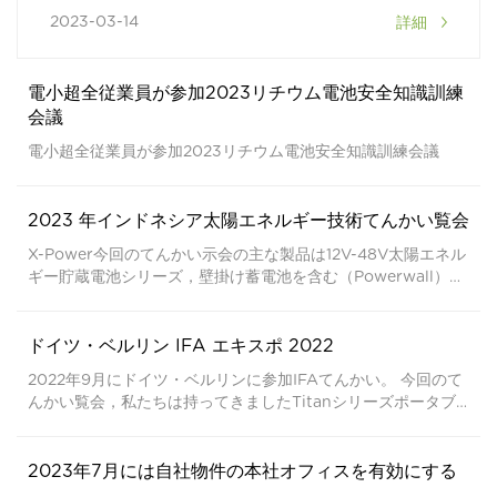
2，全シリーズにサムスンを採用21700電気コアとA123
詳細
2023-03-14
りん酸鉄リチウム電池，サイクル寿命が長くなる，安全
性と信頼性3。 全シリーズの製品が入手可能EUCE、CE-
LVD、EMC、IEC62133、ROHS、MSDS、UN38.3証明
電小超全従業員が参加2023リチウム電池安全知識訓練
書4。 軽量化ABSふくごうざいりょう，戸外作業は携帯
に便利である，マシン全体の軽量化5。 豊富な出力ポー
会議
ト，複数の機器の同時充電をサポート，サポートAC、
電小超全従業員が参加2023リチウム電池安全知識訓練会議
DC、USB Type-Cしゅつりょく6。
2023 年インドネシア太陽エネルギー技術てんかい覧会
X-Power今回のてんかい示会の主な製品は12V-48V太陽エネル
ギー貯蔵電池シリーズ，壁掛け蓄電池を含む（Powerwall）ス
タック型蓄電池。 スタック式エネルギー貯蔵電池の容量は
9.42KW，壁掛式蓄電池の容量は5.12KW。 インドネシアの顧
客はエネルギー貯蔵電池のインテリジェント化を重視してい
ドイツ・ベルリン IFA エキスポ 2022
る，中でもリン酸鉄リチウム電池の長サイクル寿命が人気。 将
2022年9月にドイツ・ベルリンに参加IFAてんかい。 今回のて
来，インドネシア市場により優れた品質を提供します、環境に
んかい覧会，私たちは持ってきましたTitanシリーズポータブ
配慮、よりインテリジェントな太陽電池製品。インドネシア
ル発電所、インテリジェント電動バイクバッテリー、Lifepo4
2060年間で優先的に純ゼロ排出を実現（NZE），太陽エネル
エネルギー貯蔵電池新品。 携帯型発電所はお客様に人気があり
ギーは電力供給に重要な役割を果たす， ここで587チワワの再
ます。タイタンシリーズポータブル発電所の特徴：1。 全シリ
2023年7月には自社物件の本社オフィスを有効にする
生可能エネルギー発電所と361チワワの容量または容量超過
ーズ300W 500W 1000W 2000W携帯型発電所は製品型番