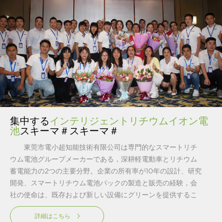
集中する
インテリジェントリチウムイオン電
池
スキーマ＃スキーマ＃
東莞市電小超知能技術有限公司は専門的なスマートリチ
ウム電池グループメーカーである，深耕軽電動車とリチウム
蓄電能力の2つの主要分野。企業の所有率が10年の設計、研究
開発、スマートリチウム電池パックの製造と販売の経験，会
社の使命は、既存および新しい設備にグリーンを提供するこ
とです。、インテリジェントで効率的な新エネルギーソリュ
詳細はこちら
ーション,持続可能な将来の実現。